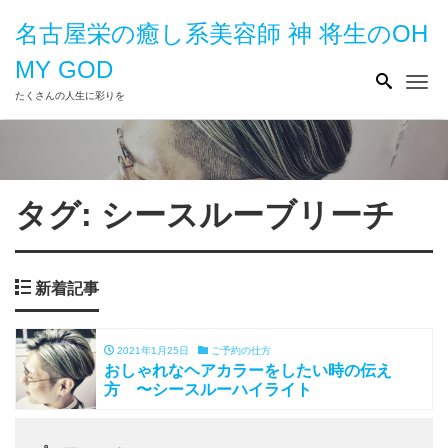
名古屋栄の癒し系美容師 神 将生のOH
MY GOD
Me
たくさんの人生に彩りを
タグ:
シースルーブリーチ
新着記事
2021年1月25日
ご予約の仕方
おしゃれなヘアカラーをしたい時の伝え
方 〜シースルーハイライト